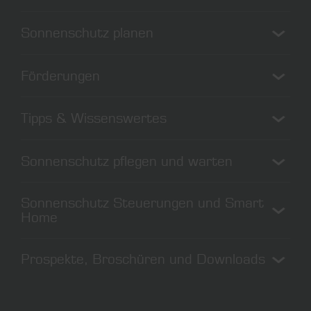
Sonnenschutz planen
Sonnenschutz richtig planen
Förderungen
Sonnenschutz nachrüsten
Nachhaltig bauen
Förderung Wien
Tipps & Wissenswertes
Förderungen Österreich
Förderungen Deutschland
Rollladen vs. Raffstoren
Sonnenschutz pflegen und warten
Bedienung bei Sturm
Sonnenschutz richtig nutzen
Sonnenschutz reinigen
Sonnenschutz Steuerungen und Smart
Rollos reinigen
Home
Fliegengitter reinigen
Sonnenschutz steuern
Prospekte, Broschüren und Downloads
Smart Home
Rollladen automatisieren
Downloads
Tutorials