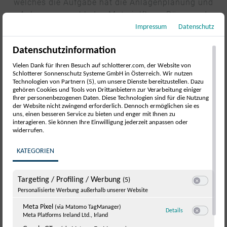
welches die Aufgabe hat die Anlagenplanung und
Anlagenauswahl, den Materialfluss, Büros und
Sozialräume, Gebäude und Zufahrt, usw., passend für
Impressum
Datenschutz
die nächsten 20 – 25 Jahre auszuarbeiten.
Datenschutzinformation
Im März führen wir das neue
Insektenschutzgitter-
Vielen Dank für Ihren Besuch auf schlotterer.com, der Website von
Plissee
ein. Eine elegante und praktische Lösung
Schlotterer Sonnenschutz Systeme GmbH in Österreich. Wir nutzen
Technologien von Partnern (5), um unsere Dienste bereitzustellen. Dazu
besonders für Terrassen- und Balkontüren.
gehören Cookies und Tools von Drittanbietern zur Verarbeitung einiger
Ihrer personenbezogenen Daten. Diese Technologien sind für die Nutzung
Ihre persönlichen und beruflichen Wünsche für 2021?
der Website nicht zwingend erforderlich. Dennoch ermöglichen sie es
uns, einen besseren Service zu bieten und enger mit Ihnen zu
Ich habe die gleichen Wünsche wie immer: Gesund
interagieren. Sie können Ihre Einwilligung jederzeit anpassen oder
bleiben und weiterhin viel Freude an der Arbeit
widerrufen.
haben! Beruflich wünsche ich mir außerdem gute
KATEGORIEN
Ergebnisse und in der Folge wieder attraktive
Prämien für alle Mitarbeiter.
Targeting / Profiling / Werbung
(5)
Vielen Dank für das Gespräch!
Switch zum E
Personalisierte Werbung außerhalb unserer Website
Meta Pixel
(via Matomo TagManager)
zu Meta Pixel
Zum Pressebereich
(via
Details
Meta Platforms Ireland Ltd., Irland
Switch zum 