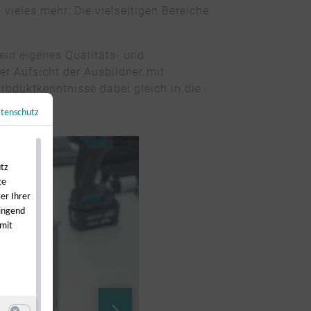
 vieles mehr. Die vielseitigen Bereiche
ein eigenes Qualitäts- und
er Aufsicht der Ausbildner mit
oduktkenntnisse dabei gleich in die
tenschutz
←
Zurück zur Übersicht
utz
te
er Ihrer
wingend
 mit