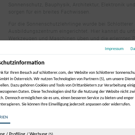
Sonnenschutz, Bauphysik, Architektur, Elektronik und
sorgen für ein breites Fachwissen.
Für die Sonnenschutzlehrlinge wurde bei Schlotterer 
Ausbildungszentrum eingerichtet. Hier kannst du unt
Werkzeugen und Maschinen üben und die erlernten Pr
Tat umsetzen.
Impressum
Da
chutzinformation
nk für Ihren Besuch auf schlotterer.com, der Website von Schlotterer Sonnensch
mbH in Österreich. Wir nutzen Technologien von Partnern (5), um unsere Diens
tellen. Dazu gehören Cookies und Tools von Drittanbietern zur Verarbeitung einig
ezogenen Daten. Diese Technologien sind für die Nutzung der Website nicht z
ich. Dennoch ermöglichen sie es uns, einen besseren Service zu bieten und enger
interagieren. Sie können Ihre Einwilligung jederzeit anpassen oder widerrufen.
RIEN
ing / Profiling / Werbung
(5)