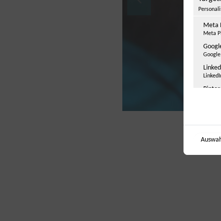
Personal
Meta 
Meta Pl
Googl
Google 
Linked
LinkedI
Pinter
Pintere
Micros
Microso
Auswah
Sonsti
Einbindun
YouTu
Google 
Googl
Google 