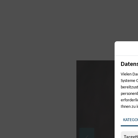
Datens
Vielen Da
Systeme G
bereitzus
personenb
erforderl
Ihnen zu 
KATEGO
Target