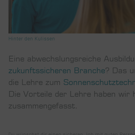
Hinter den Kulissen
Eine abwechslungsreiche Ausbildu
zukunftssicheren Branche
? Das u
die Lehre zum
Sonnenschutztechn
Die Vorteile der Lehre haben wir h
zusammengefasst.
Du wünschst dir einen sicheren Job mit guten Persp