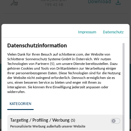
Download
195.42 kB
Impressum
Datenschutz
Ihre Vorteile mit Schlotterer
Datenschutzinformation
Vielen Dank für Ihren Besuch auf schlotterer.com, der Website von
Schlotterer Sonnenschutz Systeme GmbH in Österreich. Wir nutzen
Technologien von Partnern (5), um unsere Dienste bereitzustellen. Dazu
gehören Cookies und Tools von Drittanbietern zur Verarbeitung einiger
Ihrer personenbezogenen Daten. Diese Technologien sind für die Nutzung
der Website nicht zwingend erforderlich. Dennoch ermöglichen sie es
uns, einen besseren Service zu bieten und enger mit Ihnen zu
interagieren. Sie können Ihre Einwilligung jederzeit anpassen oder
widerrufen.
Top Beratung durch
KATEGORIEN
ausgewählte Fachpartner
Targeting / Profiling / Werbung
(5)
Switch zum E
Personalisierte Werbung außerhalb unserer Website