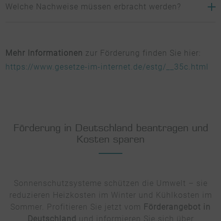
Die Förderung gilt für motorisierte außenliegende
Welche Nachweise müssen erbracht werden?
Sonnenschutzsysteme wie Rollläden,
Senkrechtmarkisen
und Raffstoren, die eine tageslichtoptimierende Steuerung
Auch bei dieser Sonnenschutz-Förderung muss ein
ermöglichen.
Nachweis über den sommerlichen Wärmeschutz gemäß DIN
Mehr Informationen
zur Förderung finden Sie hier:
4108-2 eingehalten werden. Allerdings wird bei dieser
https://www.gesetze-im-internet.de/estg/__35c.html
Fördermaßnahme kein Energieeffizienz-Experte benötigt.
Förderfähig sind energetische Maßnahmen nur dann, wenn
sie ein Fachunternehmen ausgeführt hat. Hier reicht eine
schriftliche Bestätigung eines Fachunternehmers aus.
Förderung in Deutschland beantragen und
Kosten sparen
Sonnenschutzsysteme schützen die Umwelt – sie
reduzieren Heizkosten im Winter und Kühlkosten im
Sommer. Profitieren Sie jetzt vom
Förderangebot in
Deutschland
und informieren Sie sich über