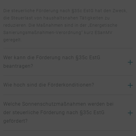
Die steuerliche Förderung nach §35c EstG hat den Zweck,
die Steuerlast von haushaltsnahen Tätigkeiten zu
reduzieren. Die Maßnahmen sind in der „Energetische
Sanierungsmaßnahmen-Verordnung“ kurz ESanMV
geregelt.
Wer kann die Förderung nach §35c EstG
beantragen?
Die Förderung kann vom Hausbesitzer und
Wie hoch sind die Förderkonditionen?
Wohnungseigentümer beantragt werden. Die Immobilie
muss von den Eigentümern selbst genutzt werden und das
Über die Einkommenssteuererklärung können max. 20 % der
Welche Sonnenschutzmaßnahmen werden bei
Gebäude muss mindestens 10 Jahre alt sein.
Investitionskosten – höchstens aber 40.000 € über drei
der steuerliche Förderung nach §35c EstG
Jahre verteilt geltend gemacht werden.
gefördert?