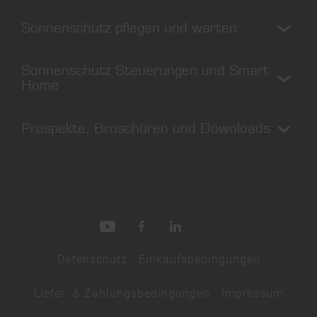
Förderungen Deutschland
Rollladen vs. Raffstoren
Sonnenschutz pflegen und warten
Bedienung bei Sturm
Sonnenschutz richtig nutzen
Sonnenschutz reinigen
Sonnenschutz Steuerungen und Smart
Rollos reinigen
Home
Fliegengitter reinigen
Sonnenschutz steuern
Prospekte, Broschüren und Downloads
Smart Home
Rollladen automatisieren
Downloads
Tutorials
Schauraum
Datenschutz
Einkaufsbedingungen
Liefer- & Zahlungsbedingungen
Impressum