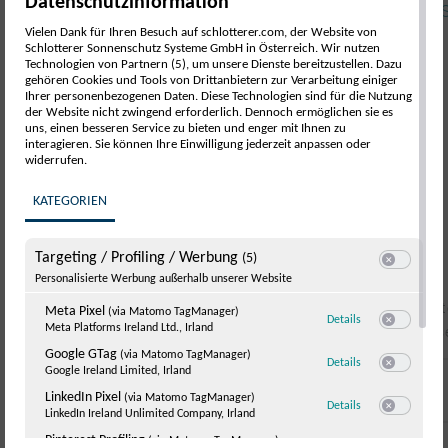
Datenschutzinformation
hier.
Nachweis über Einhaltung der Vorgaben der DIN 4108-2 übe
https://www.bafa.de/DE/Energie/Effiziente_Gebaeud
Herstellernachweis zum Produktmerkmal „außenliegende Sonn
Vielen Dank für Ihren Besuch auf schlotterer.com, der Website von
2. Förderantrag stellen
Schlotterer Sonnenschutz Systeme GmbH in Österreich. Wir nutzen
Belegübersicht der Ausgaben
Technologien von Partnern (5), um unsere Dienste bereitzustellen. Dazu
Sobald die TPB-ID vorhanden ist, kann einfach online ein
För
gehören Cookies und Tools von Drittanbietern zur Verarbeitung einiger
erstellt werden!
Ihrer personenbezogenen Daten. Diese Technologien sind für die Nutzung
der Website nicht zwingend erforderlich. Dennoch ermöglichen sie es
uns, einen besseren Service zu bieten und enger mit Ihnen zu
Bundesförderung für effiziente Gebäude
interagieren. Sie können Ihre Einwilligung jederzeit anpassen oder
(KfW)
widerrufen.
KATEGORIEN
Was fördert die KfW?
Targeting / Profiling / Werbung
(5)
Switch zum E
Personalisierte Werbung außerhalb unserer Website
Die Bundesförderung für effiziente Gebäude über die KfW unt
Meta Pixel
(via Matomo TagManager)
zu Meta Pixel
(via
Details
Meta Platforms Ireland Ltd., Irland
Sanierung oder den Kauf eines frisch sanierten Effizienzhaus
Switch zum 
Google GTag
(via Matomo TagManager)
zu Google GTag
(
Details
Google Ireland Limited, Irland
Switch zum 
Wie hoch ist die Förderung der KfW?
LinkedIn Pixel
(via Matomo TagManager)
zu LinkedIn Pixel
(
Details
LinkedIn Ireland Unlimited Company, Irland
Switch zum E
Pinterest Profiling
(via Matomo TagManager)
Bei der Förderung handelt es sich um einen Kredit mit Tigung
zu Pinterest Profi