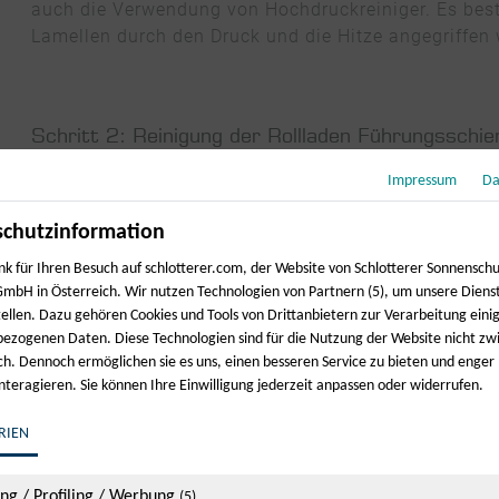
auch die Verwendung von Hochdruckreiniger. Es beste
Lamellen durch den Druck und die Hitze angegriffen 
Schritt 2: Reinigung der Rollladen Führungsschi
Beginnen Sie mit der Reinigung der seitlichen Führu
Impressum
Da
dem feuchten Tuch behutsam aus, um Ablagerungen u
chutzinformation
Vorsicht gefragt, um eine Beschädigung der Keder z
nk für Ihren Besuch auf schlotterer.com, der Website von Schlotterer Sonnensch
mbH in Österreich. Wir nutzen Technologien von Partnern (5), um unsere Diens
tellen. Dazu gehören Cookies und Tools von Drittanbietern zur Verarbeitung einig
Schritt 3: Rollladen herunterlassen und reinigen
ezogenen Daten. Diese Technologien sind für die Nutzung der Website nicht z
ich. Dennoch ermöglichen sie es uns, einen besseren Service zu bieten und enger
Fahren Sie den Rollladen herunter bis die Lichtschli
interagieren. Sie können Ihre Einwilligung jederzeit anpassen oder widerrufen.
vorab mit einer weichen Bürste entfernt werden. Nun
gründlich mit dem Mikrofasertuch und dem vorbere
RIEN
Verunreinigungen reinigen. Bei Bedarf kann der Proz
ing / Profiling / Werbung
(5)