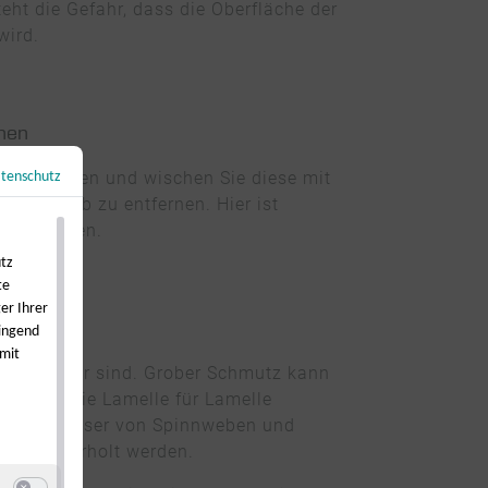
ht die Gefahr, dass die Oberfläche der
wird.
enen
ngsschienen und wischen Sie diese mit
tenschutz
←
Zurück zur Übersicht
nd Staub zu entfernen. Hier ist
u vermeiden.
utz
te
er Ihrer
wingend
 mit
tze sichtbar sind. Grober Schmutz kann
 können Sie Lamelle für Lamelle
itetem Wasser von Spinnweben und
ess wiederholt werden.