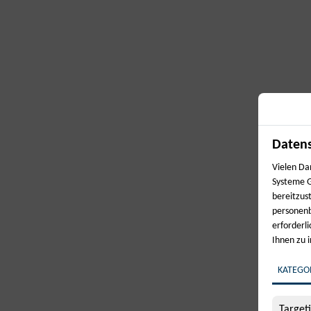
Datens
Vielen Da
Systeme G
bereitzus
personenb
erforderl
Ihnen zu 
KATEGO
Target