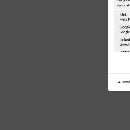
Personal
Meta 
Meta Pl
Googl
Google 
Linked
LinkedI
Pinter
Pintere
Micros
Microso
Auswah
Sonsti
Einbindun
YouTu
Google 
Googl
Google 