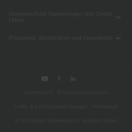
Sonnenschutz richtig nutzen
Sonnenschutz reinigen
Sonnenschutz Steuerungen und Smart
Rollos reinigen
Home
Fliegengitter reinigen
Sonnenschutz steuern
Prospekte, Broschüren und Downloads
Smart Home
Rollladen automatisieren
Downloads
Tutorials
Schauraum
Datenschutz
Einkaufsbedingungen
Liefer- & Zahlungsbedingungen
Impressum
© Schlotterer Sonnenschutz Systeme GmbH