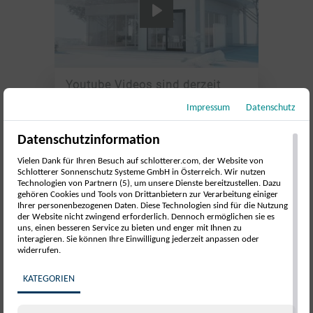
Youtube Videos sind derzeit
deaktiviert!
Impressum
Datenschutz
Um den Dienst von Youtube nutzen zu
Die faltbare Insektenschutz-Tür:
können, aktivieren Sie das Video. Mit
Datenschutzinformation
dem Laden des Videos akzeptieren Sie
Fliegengitter Plissee
die Datenschutzerklärung von
Schlotterer.
Vielen Dank für Ihren Besuch auf schlotterer.com, der Website von
Schlotterer Sonnenschutz Systeme GmbH in Österreich. Wir nutzen
Technologien von Partnern (5), um unsere Dienste bereitzustellen. Dazu
Video laden
gehören Cookies und Tools von Drittanbietern zur Verarbeitung einiger
Seit 2021 kann man bei Schlotterer bei den
Ihrer personenbezogenen Daten. Diese Technologien sind für die Nutzung
Insektenschutz-Tür-Varianten auch auf die
Plissee-
der Website nicht zwingend erforderlich. Dennoch ermöglichen sie es
uns, einen besseren Service zu bieten und enger mit Ihnen zu
Türe
zurückgreifen. Diese Lösung kann eingesetzt
interagieren. Sie können Ihre Einwilligung jederzeit anpassen oder
werden, wenn kein Platz für einen Dreh- oder
widerrufen.
Schieberahmen vorhanden ist. Die Variante eignet
KATEGORIEN
sich auch für große Flächen bis 9 Quadratmeter. Das
Gewebe lässt sich quer verschieben und wird sehr