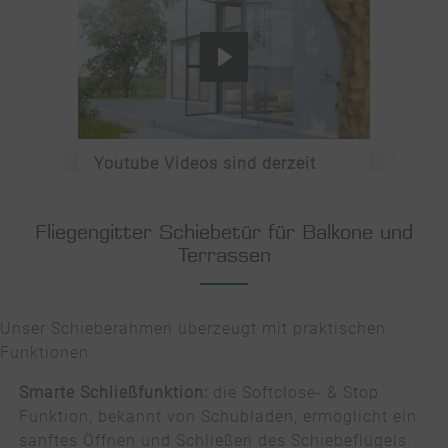
Youtube Videos sind derzeit
deaktiviert!
Um den Dienst von Youtube nutzen zu
Fliegengitter Schiebetür für Balkone und
können, aktivieren Sie das Video. Mit
dem Laden des Videos akzeptieren Sie
Terrassen
die Datenschutzerklärung von
Schlotterer.
Video laden
Unser Schieberahmen überzeugt mit praktischen
Funktionen:
Smarte Schließfunktion:
die Softclose- & Stop
Funktion, bekannt von Schubladen, ermöglicht ein
sanftes Öffnen und Schließen des Schiebeflügels.