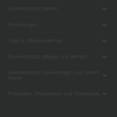
Sonnenschutz planen
Sonnenschutz richtig planen
Förderungen
Sonnenschutz nachrüsten
Nachhaltig bauen
Förderung Wien
Tipps & Wissenswertes
Förderungen Österreich
Förderungen Deutschland
Rollladen vs. Raffstoren
Sonnenschutz pflegen und warten
Bedienung bei Sturm
Sonnenschutz richtig nutzen
Sonnenschutz reinigen
Sonnenschutz Steuerungen und Smart
Rollos reinigen
Home
Fliegengitter reinigen
Sonnenschutz steuern
Prospekte, Broschüren und Downloads
Smart Home
Rollladen automatisieren
Downloads
Tutorials