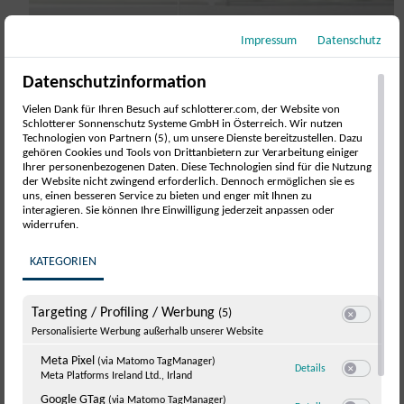
Impressum
Datenschutz
Datenschutzinformation
Vielen Dank für Ihren Besuch auf schlotterer.com, der Website von
Schlotterer Sonnenschutz Systeme GmbH in Österreich. Wir nutzen
Tipps & Tricks
Technologien von Partnern (5), um unsere Dienste bereitzustellen. Dazu
gehören Cookies und Tools von Drittanbietern zur Verarbeitung einiger
Ihrer personenbezogenen Daten. Diese Technologien sind für die Nutzung
der Website nicht zwingend erforderlich. Dennoch ermöglichen sie es
Solar Rollladen – die nachhaltige Wahl
uns, einen besseren Service zu bieten und enger mit Ihnen zu
interagieren. Sie können Ihre Einwilligung jederzeit anpassen oder
widerrufen.
KATEGORIEN
Targeting / Profiling / Werbung
(5)
Switch zum E
Personalisierte Werbung außerhalb unserer Website
Meta Pixel
(via Matomo TagManager)
zu Meta Pixel
(via
Details
Meta Platforms Ireland Ltd., Irland
Switch zum 
Google GTag
(via Matomo TagManager)