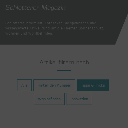
Schlotterer Magazin
Schlotterer informiert: Entdecken Sie spannende und
wissenswerte Artikel rund um die Themen Sonnenschutz,
scroll
Wohnen und Wohlbefinden.
Artikel filtern nach
Alle
Hinter den Kulissen
Tipps & Tricks
Wohlbefinden
Innovation