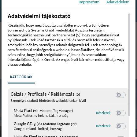
Impresszum
Adatvédelem
Adatvédelmi tájékoztató
Köszönjük, hogy meglátogatta a schlotterer.com-t, a Schlotterer
Sonnenschutz Systeme GmbH weboldalát Ausztria területén.
Technológiákat használunk partnereinktől (5), hogy szolgáltatásainkat
nyújthassuk. Ezek közé tartoznak a sütik és harmadik felek eszközei,
amelyekkel néhány személyes adatait dolgozzuk fel. Ezek a technológiák
Betörésvédelem – Menjen biztosra!
nem feltétlenül szükségesek a weboldal használatához, de lehetővé teszik
számunkra, hogy jobb szolgáltatást nyújtsunk és szorosabban
interakciójába lépjünk Önnel. Az engedélyét bármikor módosíthatja vagy
visszavonhatja.
KATEGÓRIÁK
Célzás / Profilozás / Reklámozás
(5)
Váltás a kat
Személyre szabott hirdetések weboldalunkon kívül
Meta Pixel
(via Matomo TagManager)
hoz Meta Pixel
(v
Részletek
Meta Platforms Ireland Ltd., Írország
Kapcsoló a s
Google GTag
(via Matomo TagManager)
hoz Google GTag
Részletek
Google Ireland Limited, Írország
Kapcsoló a 