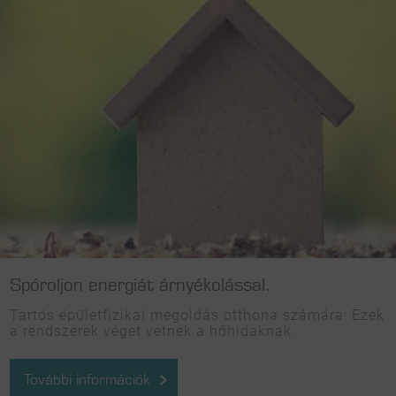
Spóroljon energiát árnyékolással.
Tartós épületfizikai megoldás otthona számára: Ezek
a rendszerek véget vetnek a hőhidaknak.
További információk