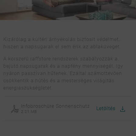
Kizárólag a kültéri árnyékolás biztosít védelmet,
hiszen a napsugarak el sem érik az ablaküveget.
A korszerű raffstore rendszerek szabályozzák a
bejutó napsugarak és a napfény mennyiségét, így
nyáron passzívan hűtenek. Ezáltal számottevően
csökkentik a hűtés és a mesterséges világítás
energiaszükségletét.
Infobroschüre Sonnenschutz
Letöltés
2.21 MB