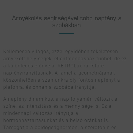
Àrnyékolás segítségével több napfény a
szobákban
Kellemesen világos, ezzel egyidőben tökéletesen
árnyékolt helyiségek: ellentmondásnak tűnhet, de ez
a különleges előnye a RETROLux raffstore
napfényirányításnak. A lamella geometriájának
köszönhetően a számunkra oly fontos napfényt a
plafonra, és onnan a szobába irányítja.
A napfény dinamikus, a nap folyamán változik a
színe, az intenzitása és a mennyisége is. Ez a
mindennapi változás irányítja a
hormonháztartásunkat és a belső óránkat is.
Támogatja a boldogsághormon, a szerotonin és