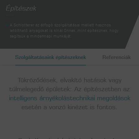
Építészek
A Schlotterer az átfogó szolgáltatásai mellett hasznos
letölthető anyagokat is kínál Önnek, mint építésznek, hogy
scroll
segítsük a mindennapi munkáját.
Szolgáltatásaink építészeknek
Referenciák
Tükröződések, elvakító hatások vagy
túlmelegedő épületek: Az építészetben az
intelligens árnyékolástechnikai megoldások
esetén a vonzó kinézet is fontos.