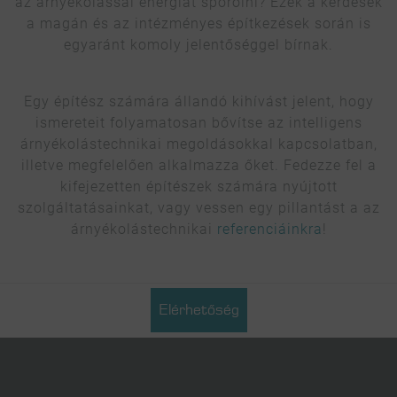
az árnyékolással energiát spórolni? Ezek a kérdések
Google reCaptcha
hoz Google reCap
Részletek
a magán és az intézményes építkezések során is
Google Ireland Limited, Írország
Kapcsoló a s
egyaránt komoly jelentőséggel bírnak.
Egy építész számára állandó kihívást jelent, hogy
ismereteit folyamatosan bővítse az intelligens
árnyékolástechnikai megoldásokkal kapcsolatban,
illetve megfelelően alkalmazza őket. Fedezze fel a
kifejezetten építészek számára nyújtott
szolgáltatásainkat, vagy vessen egy pillantást a az
árnyékolástechnikai
referenciáinkra
!
Elérhetőség