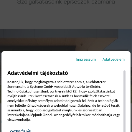
Szolgáltatásaink építészek számára
Impresszum
Adatvédelem
Adatvédelmi tájékoztató
Köszönjük, hogy meglátogatta a schlotterer.com-t, a Schlotterer
Sonnenschutz Systeme GmbH weboldalát Ausztria területén.
Technológiákat használunk partnereinktől (5), hogy szolgáltatásainkat
nyújthassuk. Ezek közé tartoznak a sütik és harmadik felek eszközei,
amelyekkel néhány személyes adatait dolgozzuk fel. Ezek a technológiák
nem feltétlenül szükségesek a weboldal használatához, de lehetővé teszik
számunkra, hogy jobb szolgáltatást nyújtsunk és szorosabban
interakciójába lépjünk Önnel. Az engedélyét bármikor módosíthatja vagy
visszavonhatja.
Pályázati kiírások összes termékünkre
CAD-szolgáltatások igénylése: minden műszaki
KATEGÓRIÁK