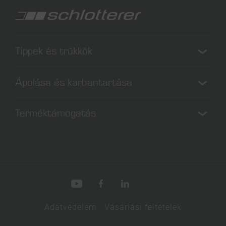
Tippek és trükkök
Széllellenállás és árnyékolástechnika
Ápolása és karbantartása
Redőny megoldás hőszigetelésre
Az árnyékolók egyszerű tisztítása
Terméktámogatás
Redőnyök tisztítása
Letölthető dokumentumok
Építészek
Adatvédelem
Vásárlási feltételek